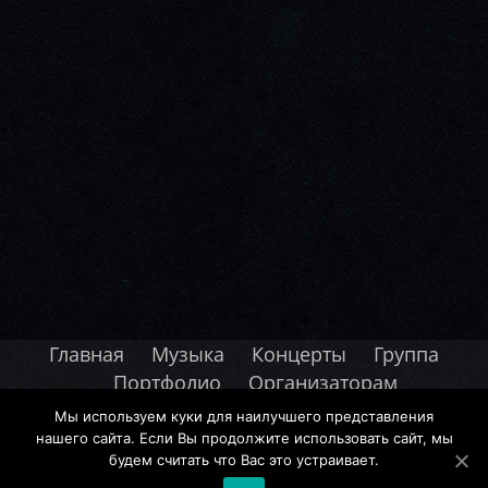
Главная
Музыка
Концерты
Группа
Портфолио
Организаторам
Мы используем куки для наилучшего представления
© 2014-2026 Воронграй. Все права защищены.
нашего сайта. Если Вы продолжите использовать сайт, мы
Дизайн и разработка сайта:
SVK-Promo.ru
.
будем считать что Вас это устраивает.